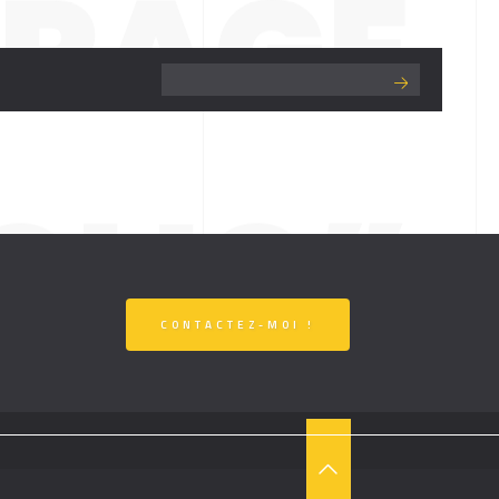
RAGE
CLIC”
CONTACTEZ-MOI !
T
O
P