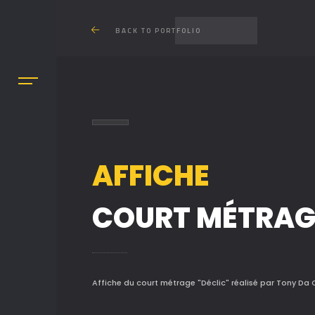
BACK TO PORTFOLIO
AFFICHE
COURT MÉTRAG
Affiche du court métrage "Déclic" réalisé par Tony Da 