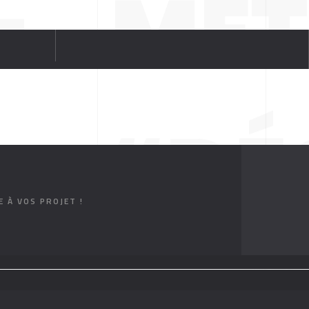
MÉT
“DÉ
 À VOS PROJET !