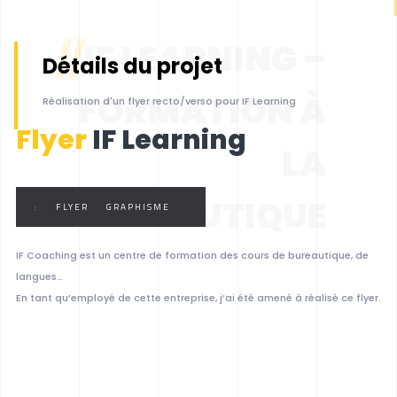
//
IF LEARNING –
Détails du projet
FORMATION À
Réalisation d'un flyer recto/verso pour IF Learning
Flyer
IF Learning
LA
BUREAUTIQUE
:
FLYER
GRAPHISME
IF Coaching est un centre de formation des cours de bureautique, de
langues…
En tant qu’employé de cette entreprise, j’ai été amené à réalisé ce flyer.