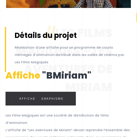
//
LES FILMS
Détails du projet
MAGIQUES – LES
Réalisation d'une affiche pour un programme de courts
métrages d'animation distribué dans les salles de cinéma par
Les Films Magiques.
AVENTURES DE
Affiche
"BMiriam"
MIRIAM
:
AFFICHE
GRAPHISME
Les Films Magiques est une société de distribution de films
d’animation.
L’affiche de “Les aventures de Miriam” devait reprendre l’ensemble des