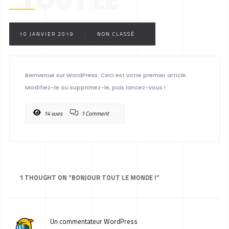
TOUT LE
MONDE !
10 JANVIER 2019
:
NON CLASSÉ
Bienvenue sur WordPress. Ceci est votre premier article.
Modifiez-le ou supprimez-le, puis lancez-vous !
14 vues
1 Comment
1 THOUGHT ON “
BONJOUR TOUT LE MONDE !
”
Un commentateur WordPress