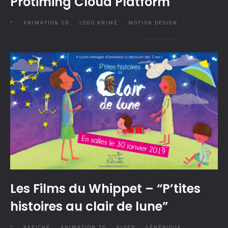
Protiming Cloud Platform
*
ANIMATION 2D
LOGO ANIMÉ
MOTION DESIGN
Les Films du Whippet – “P’tites
histoires au clair de lune”
*
AFFICHE
ANIMATION 2D
FLYER
GÉNÉRIQUE